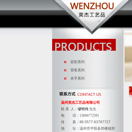
箭彩系列
雷客系列
杀手系列
温州英杰工艺品有限公司
联 系 人：
缪明伟
先生
电 话：
13606772591
传 真：86 0577-63787727
地 址：温州市平阳县郑楼镇郑