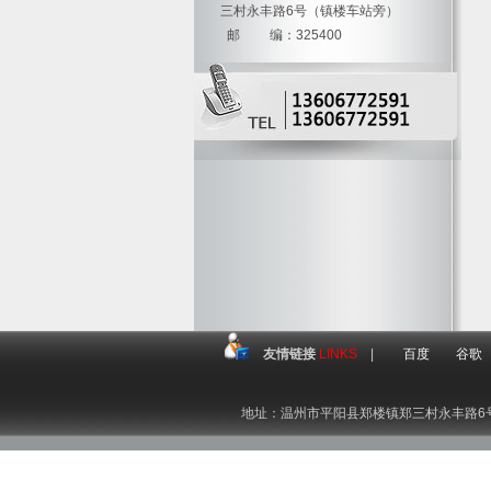
三村永丰路6号（镇楼车站旁）
邮 编：325400
友情链接
LINKS
|
百度
谷歌
地址：温州市平阳县郑楼镇郑三村永丰路6号（镇楼